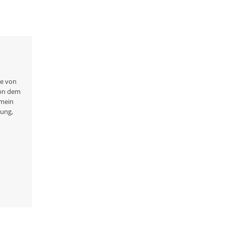
de von
Von dem
 mein
tung,