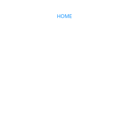
HOME
CHECK-UP PROGR